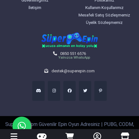
Güvenilirliğimiz
Politikamız
İletişim
Kullanım Koşullarımız
Mesafeli Satış Sözleşmemiz
Üyelik Sözleşmemiz
0850 551 6576
Yalnızca WhatsApp
destek@superepin.com
SuperEpin.com Güvenilir Epin Oyun Adresiniz | PUBG, CODM,
VALORANT, RAZER GOLD, KNIGHT ONLINE, © Tüm hakları